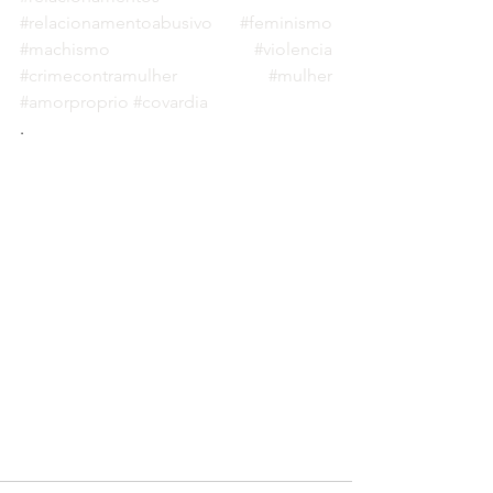
#relacionamentoabusivo
#feminismo
#machismo
#violencia
#crimecontramulher
#mulher
#amorproprio
#covardia
.